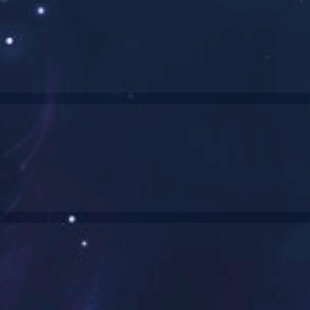
产业调研团莅临华鸿明阳再生水厂交流
队东盟博览会各省市环保产业协会产业调研团莅临广西华鸿明阳再
会会后环保产业考察调研交流活动，华鸿水务集团总裁助理、明