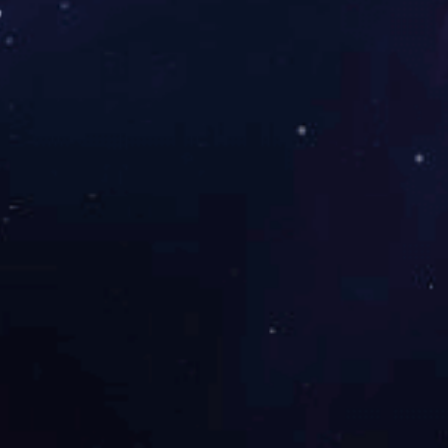
通讯员：覃凤青
编 辑：覃 巧
审 核：邓玲玲
上一篇：华鸿水务集团组织第22届中国——东盟博览会
下一篇：助力环保装备高质量“智造”新标杆！FHG型反
0771-5532776
广西南宁市双拥路30号南