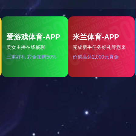
备运行情况，详细了解了污水处理的全流程和核心技术。随后，
团在环保科普教育方面的投入与成果表示赞赏。