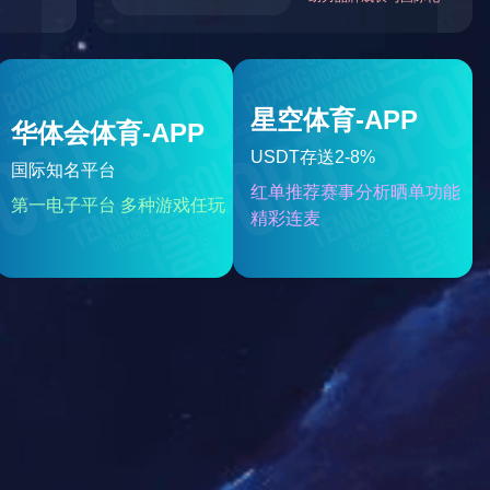
（第二期）
2026-04-16 · 行业新闻
政策解读 | 一图读懂 《生态环境法典》（第一期）
2026-04-16 · 行业新闻
陈刚在2026年新春第一会上强调 全面化解历史矛盾 切
实维护群众利益 全力促进安全稳定 韦韬主持 孙大伟出
席
2026-04-16 · 行业新闻
华鸿水务集团亮相2026年澳门国际环保合作发展论坛
及展览
2026-04-07 · 公司新闻