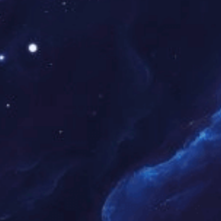
色低碳发展路径等议题进行了深入探讨。韦好鹏会长一行对华鸿
的成效给予了高度认可，并表示此次考察为促进广西与东盟在绿