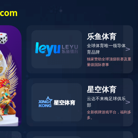
新闻中心
招贤纳士
联系我们